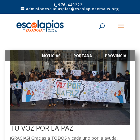
976-440222
admisionescuelaspias@escolapiosemaus.org
NOTICIAS
PORTADA
PROVINCIA
|
,
,
TU VOZ POR LA PAZ
¡GRACIAS! Gracias a TODOS y cada uno por la ayuda,