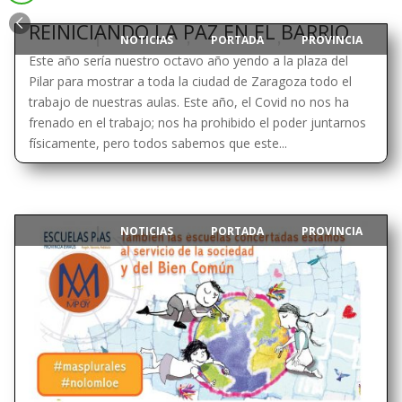
REINICIANDO LA PAZ EN EL BARRIO
NOTICIAS
PORTADA
PROVINCIA
|
,
,
Este año sería nuestro octavo año yendo a la plaza del
Pilar para mostrar a toda la ciudad de Zaragoza todo el
trabajo de nuestras aulas. Este año, el Covid no nos ha
frenado en el trabajo; nos ha prohibido el poder juntarnos
físicamente, pero todos sabemos que este...
NOTICIAS
PORTADA
PROVINCIA
|
,
,