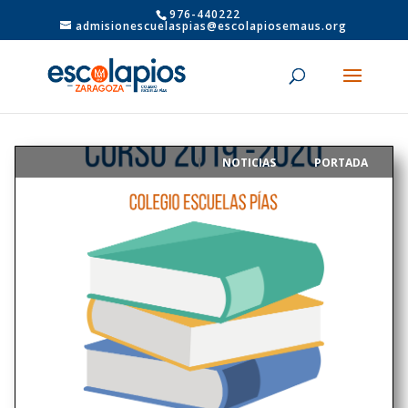
976-440222
admisionescuelaspias@escolapiosemaus.org
NOTICIAS
PORTADA
|
,