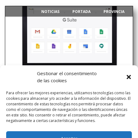
NOTICIAS
PORTADA
PROVINCIA
|
,
,
Gestionar el consentimiento
de las cookies
Proyecto ONE to ONE
Para ofrecer las mejores experiencias, utilizamos tecnologías como las
cookies para almacenar y/o acceder a la información del dispositivo. El
En Escuelas Pías siempre hemos apostado por liderar el
consentimiento de estas tecnologías nos permitirá procesar datos
cambio en Educación Secundaria afrontando nuevos retos
como el comportamiento de navegación o las identificaciones únicas
del s.XXI y dando respuestas a las necesidades actuales y
en este sitio. No consentir o retirar el consentimiento, puede afectar
negativamente a ciertas características y funciones.
futuras. Es por eso que estamos orgullosos de anunciar
que en el próximo curso 2019/20 comenzamos...