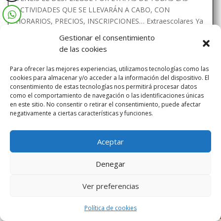
ACTIVIDADES QUE SE LLEVARÁN A CABO, CON
HORARIOS, PRECIOS, INSCRIPCIONES… Extraescolares Ya
sabéis que podéis...
Gestionar el consentimiento
de las cookies
Para ofrecer las mejores experiencias, utilizamos tecnologías como las
cookies para almacenar y/o acceder a la información del dispositivo. El
consentimiento de estas tecnologías nos permitirá procesar datos
como el comportamiento de navegación o las identificaciones únicas
en este sitio. No consentir o retirar el consentimiento, puede afectar
Diseñado por Escuelas Pías Provincia Emaús
negativamente a ciertas características y funciones.
Aceptar
Denegar
Ver preferencias
Política de cookies
Aviso Legal
-
Política de privacidad