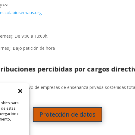
agoza
z@escolapiosemaus.org
rnes): De 9:00 a 13:00h.
nes): Bajo petición de hora
ribuciones percibidas por cargos directi
Convenio Colectivo de empresas de enseñanza privada sostenidas tota
ookies para
 de estas
Protección de datos
avegación o
miento,