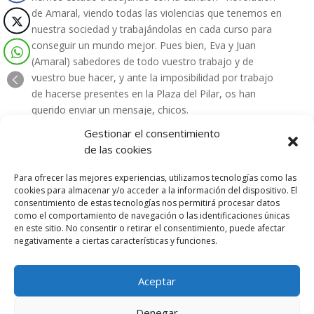
de Amaral, viendo todas las violencias que tenemos en
nuestra sociedad y trabajándolas en cada curso para
conseguir un mundo mejor. Pues bien, Eva y Juan
(Amaral) sabedores de todo vuestro trabajo y de
vuestro bue hacer, y ante la imposibilidad por trabajo
de hacerse presentes en la Plaza del Pilar, os han
querido enviar un mensaje, chicos.
Gestionar el consentimiento
Desde el cole, queríamos agradecer @amaraloficial
de las cookies
vuestra cercanía, vuestro cariño a todos los chavales
del cole. Seguiremos trabajando por hacer la
Para ofrecer las mejores experiencias, utilizamos tecnologías como las
revolución.
cookies para almacenar y/o acceder a la información del dispositivo. El
consentimiento de estas tecnologías nos permitirá procesar datos
Podéis ver el video en el Facebook del cole:
como el comportamiento de navegación o las identificaciones únicas
en este sitio. No consentir o retirar el consentimiento, puede afectar
https://www.facebook.com/pg/Escuelas-P%C3%ADas-
negativamente a ciertas características y funciones.
Zaragoza-475305652864624/posts/?ref=page_internal
¡Nos vemos el día 30 en la plaza del Pilar!
Aceptar
Denegar